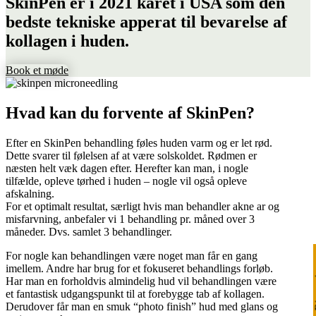
SkinPen er i 2021 kåret i USA som den
bedste tekniske apperat til bevarelse af
kollagen i huden.
Book et møde
Hvad kan du forvente af SkinPen?
Efter en SkinPen behandling føles huden varm og er let rød.
Dette svarer til følelsen af at være solskoldet. Rødmen er
næsten helt væk dagen efter. Herefter kan man, i nogle
tilfælde, opleve tørhed i huden – nogle vil også opleve
afskalning.
For et optimalt resultat, særligt hvis man behandler akne ar og
misfarvning, anbefaler vi 1 behandling pr. måned over 3
måneder. Dvs. samlet 3 behandlinger.
For nogle kan behandlingen være noget man får en gang
Ri
imellem. Andre har brug for et fokuseret behandlings forløb.
Har man en forholdvis almindelig hud vil behandlingen være
et fantastisk udgangspunkt til at forebygge tab af kollagen.
Derudover får man en smuk “photo finish” hud med glans og