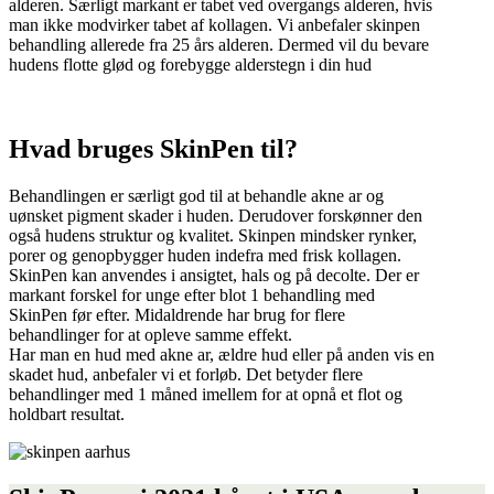
alderen. Særligt markant er tabet ved overgangs alderen, hvis
man ikke modvirker tabet af kollagen. Vi anbefaler skinpen
behandling allerede fra 25 års alderen. Dermed vil du bevare
hudens flotte glød og forebygge alderstegn i din hud
Hvad bruges SkinPen til?
Behandlingen er særligt god til at behandle akne ar og
uønsket pigment skader i huden. Derudover forskønner den
også hudens struktur og kvalitet. Skinpen mindsker rynker,
porer og genopbygger huden indefra med frisk kollagen.
SkinPen kan anvendes i ansigtet, hals og på decolte. Der er
markant forskel for unge efter blot 1 behandling med
SkinPen før efter. Midaldrende har brug for flere
behandlinger for at opleve samme effekt.
Har man en hud med akne ar, ældre hud eller på anden vis en
skadet hud, anbefaler vi et forløb. Det betyder flere
behandlinger med 1 måned imellem for at opnå et flot og
holdbart resultat.