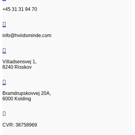
+45 31 31 94 70

info@hviidsminde.com

Villadsensvej 1,
8240 Risskov

Bramdrupskovvej 20A,
6000 Kolding

CVR: 38758969