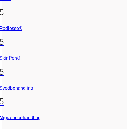
5
Radiesse®
5
SkinPen®
5
Svedbehandling
5
Migrænebehandling