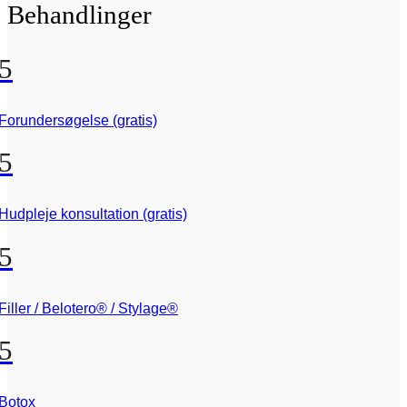
Behandlinger
5
Forundersøgelse (gratis)
5
Hudpleje konsultation (gratis)
5
Filler / Belotero® / Stylage®
5
Botox