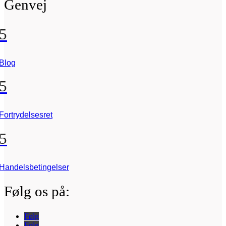
Genvej
5
Blog
5
Fortrydelsesret
5
Handelsbetingelser
Følg os på:
Følg
Følg