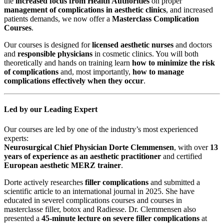
the
increased focus from Health Authorities
on proper
management of complications in aesthetic clinics
, and increased
patients demands, we now offer a
Masterclass Complication
Courses
.
Our courses is designed for
licensed aesthetic nurses
and doctors
and
responsible physicians
in cosmetic clinics. You will both
theoretically and hands on training learn
how to minimize the risk
of complications
and, most importantly,
how to manage
complications effectively when they occur
.
Led by our Leading Expert
Our courses are led by one of the industry’s most experienced
experts:
Neurosurgical Chief Physician Dorte Clemmensen
, with over
13
years of experience as an aesthetic practitioner
and certified
European aesthetic MERZ trainer
.
Dorte actively researches
filler complications
and submitted a
scientific article to an international journal in 2025. She have
educated in severel complications courses and courses in
masterclasse filler, botox and Radiesse. Dr. Clemmensen also
presented a
45-minute lecture on severe filler complications
at