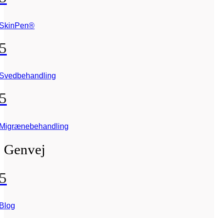
SkinPen®
5
Svedbehandling
5
Migrænebehandling
Genvej
5
Blog