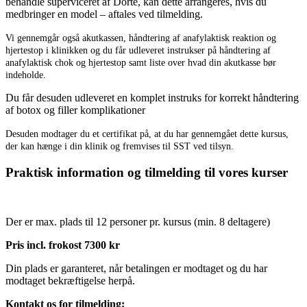
behandle superviceret af Dorte, kan dette arrangeres, hvis du
medbringer en model – aftales ved tilmelding.
Vi gennemgår også akutkassen, håndtering af anafylaktisk reaktion og
hjertestop i klinikken og du får udleveret instrukser på håndtering af
anafylaktisk chok og hjertestop samt liste over hvad din akutkasse bør
indeholde.
Du får desuden udleveret en komplet instruks for korrekt håndtering
af botox og filler komplikationer
Desuden modtager du et certifikat på, at du har gennemgået dette kursus,
der kan hænge i din klinik og fremvises til SST ved tilsyn.
Praktisk information og tilmelding til vores kurser
Der er max. plads til 12 personer pr. kursus (min. 8 deltagere)
Pris incl. frokost 7300 kr
Din plads er garanteret, når betalingen er modtaget og du har
modtaget bekræftigelse herpå.
Kontakt os for tilmelding: