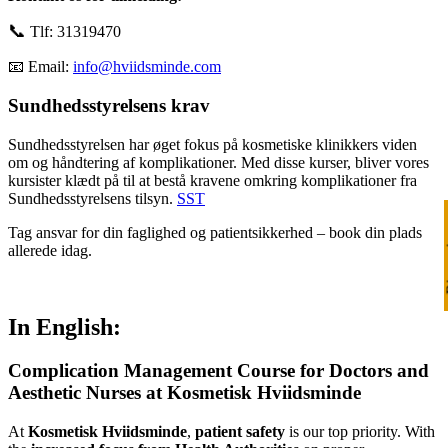
📞
Tlf: 31319470
📧 Email:
info@hviidsminde.com
Sundhedsstyrelsens krav
Sundhedsstyrelsen har øget fokus på kosmetiske klinikkers viden
om og håndtering af komplikationer. Med disse kurser, bliver vores
kursister klædt på til at bestå kravene omkring komplikationer fra
Sundhedsstyrelsens tilsyn.
SST
Ri
Tag ansvar for din faglighed og patientsikkerhed – book din plads
allerede idag.
In English:
Complication Management Course for Doctors and
Aesthetic Nurses at Kosmetisk Hviidsminde
At
Kosmetisk Hviidsminde
,
patient safety
is our top priority. With