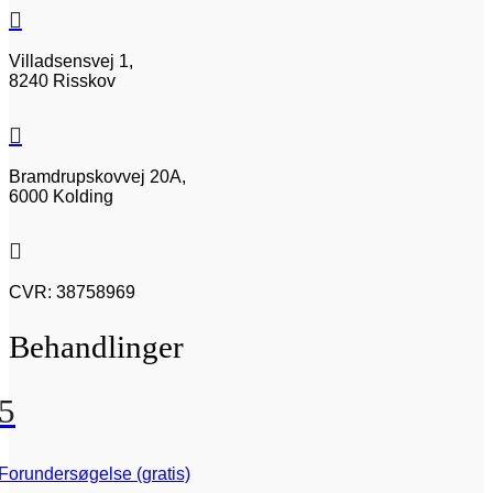

Villadsensvej 1,
8240 Risskov

Bramdrupskovvej 20A,
6000 Kolding

CVR: 38758969
Behandlinger
5
Forundersøgelse (gratis)