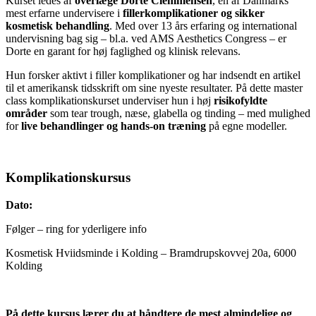
Kurset ledes af
overlæge Dorte Clemmensen
, en af Danmarks
mest erfarne undervisere i
fillerkomplikationer og sikker
kosmetisk behandling
. Med over 13 års erfaring og international
undervisning bag sig – bl.a. ved AMS Aesthetics Congress – er
Dorte en garant for høj faglighed og klinisk relevans.
Hun forsker aktivt i filler komplikationer og har indsendt en artikel
til et amerikansk tidsskrift om sine nyeste resultater. På dette master
class komplikationskurset underviser hun i høj
risikofyldte
områder
som tear trough, næse, glabella og tinding – med mulighed
for
live behandlinger og hands-on træning
på egne modeller.
Komplikationskursus
Dato:
Følger – ring for yderligere info
Kosmetisk Hviidsminde i Kolding – Bramdrupskovvej 20a, 6000
Kolding
På dette kursus lærer du at håndtere de mest almindelige og