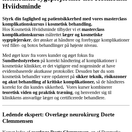
Hviidsminde
Styrk din faglighed og patientsikkerhed med vores masterclass
komplikationskursus i kosmetisk behandling.
Hos Kosmetisk Hviidsminde tilbyder vi et
masterclass
komplikationskursus
målrettet
læger og kosmetiske
sygeplejersker
, der ønsker at håndtere og forebygge komplikationer
ved filler- og botox behandlinger på højeste niveau.
Med øget krav fra vores kunder og øget fokus fra
Sundhedsstyrelsen
på korrekt håndtering af komplikationer i
kosmetiske klinikker, er det vigtigere end nogensinde at have
evidensbaserede akutkasse protokoller. Desuden bør du som
kosmetisk behandler være opdateret på
sikker teknik, risikozoner
og akut behandling af kritiske komplikationer,
så de håndteres
korrekt for din kundes sikkerhed
.
Vores kurser kombinerer
teoretisk viden og praktisk træning
, og henvender sig til
klinikkens ansvarlige læger og certificerede behandlere.
Ledende ekspert: Overlæge neurokirurg Dorte
Clemmensen