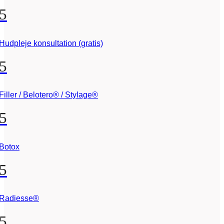
5
Hudpleje konsultation (gratis)
5
Filler / Belotero® / Stylage®
5
Botox
5
Radiesse®
5