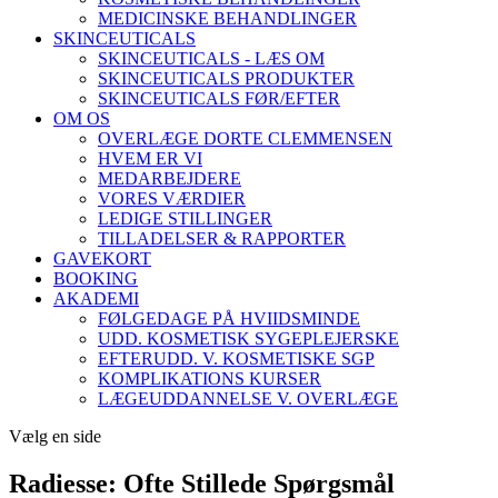
MEDICINSKE BEHANDLINGER
SKINCEUTICALS
SKINCEUTICALS - LÆS OM
SKINCEUTICALS PRODUKTER
SKINCEUTICALS FØR/EFTER
OM OS
OVERLÆGE DORTE CLEMMENSEN
HVEM ER VI
MEDARBEJDERE
VORES VÆRDIER
LEDIGE STILLINGER
TILLADELSER & RAPPORTER
GAVEKORT
BOOKING
AKADEMI
FØLGEDAGE PÅ HVIIDSMINDE
UDD. KOSMETISK SYGEPLEJERSKE
EFTERUDD. V. KOSMETISKE SGP
KOMPLIKATIONS KURSER
LÆGEUDDANNELSE V. OVERLÆGE
Vælg en side
Radiesse: Ofte Stillede Spørgsmål