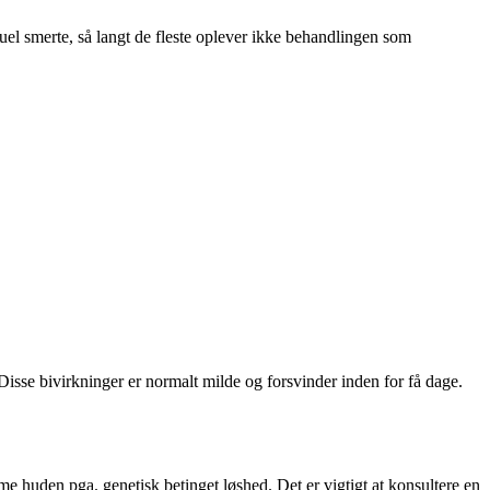
l smerte, så langt de fleste oplever ikke behandlingen som
isse bivirkninger er normalt milde og forsvinder inden for få dage.
me huden pga. genetisk betinget løshed. Det er vigtigt at konsultere en