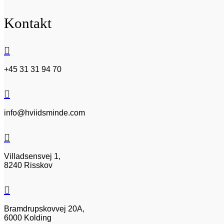
Kontakt

+45 31 31 94 70

info@hviidsminde.com

Villadsensvej 1,
8240 Risskov

Bramdrupskovvej 20A,
6000 Kolding