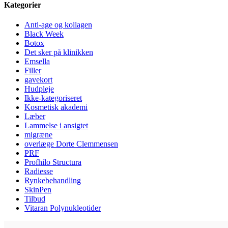
Kategorier
Anti-age og kollagen
Black Week
Botox
Det sker på klinikken
Emsella
Filler
gavekort
Hudpleje
Ikke-kategoriseret
Kosmetisk akademi
Læber
Lammelse i ansigtet
migræne
overlæge Dorte Clemmensen
PRF
Profhilo Structura
Radiesse
Rynkebehandling
SkinPen
Tilbud
Vitaran Polynukleotider