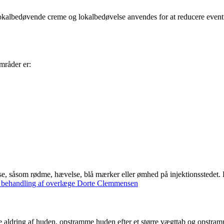
kalbedøvende creme og lokalbedøvelse anvendes for at reducere eventue
mråder er:
e, såsom rødme, hævelse, blå mærker eller ømhed på injektionsstedet. D
er behandling af overlæge Dorte Clemmensen
ge aldring af huden, opstramme huden efter et større vægttab og opstram