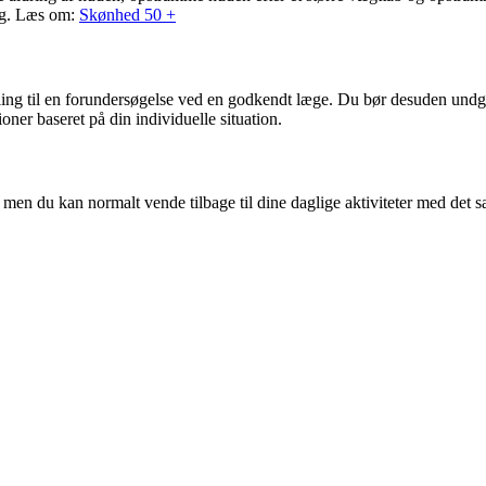
 dig. Læs om:
Skønhed 50 +
ling til en forundersøgelse ved en godkendt læge. Du bør desuden undgå
oner baseret på din individuelle situation.
men du kan normalt vende tilbage til dine daglige aktiviteter med det 