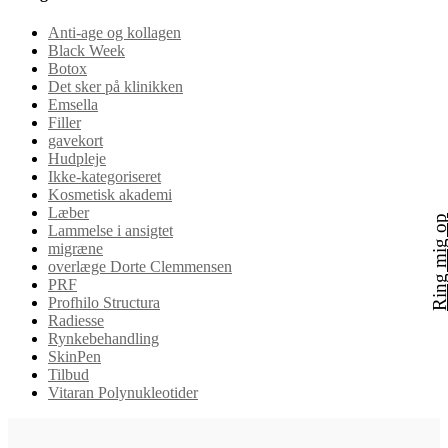
Anti-age og kollagen
Black Week
Botox
Det sker på klinikken
Emsella
Filler
gavekort
Hudpleje
Ikke-kategoriseret
Kosmetisk akademi
Læber
Ring mig 
Lammelse i ansigtet
migræne
overlæge Dorte Clemmensen
PRF
Profhilo Structura
Radiesse
Rynkebehandling
SkinPen
Tilbud
Vitaran Polynukleotider