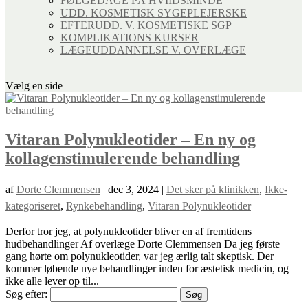
FØLGEDAGE PÅ HVIIDSMINDE
UDD. KOSMETISK SYGEPLEJERSKE
EFTERUDD. V. KOSMETISKE SGP
KOMPLIKATIONS KURSER
LÆGEUDDANNELSE V. OVERLÆGE
Vælg en side
Vitaran Polynukleotider – En ny og
kollagenstimulerende behandling
af
Dorte Clemmensen
|
dec 3, 2024
|
Det sker på klinikken
,
Ikke-
kategoriseret
,
Rynkebehandling
,
Vitaran Polynukleotider
Derfor tror jeg, at polynukleotider bliver en af fremtidens
hudbehandlinger Af overlæge Dorte Clemmensen Da jeg første
gang hørte om polynukleotider, var jeg ærlig talt skeptisk. Der
kommer løbende nye behandlinger inden for æstetisk medicin, og
ikke alle lever op til...
Søg efter: