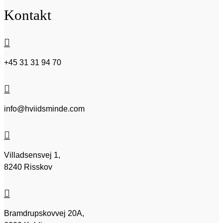
Kontakt

+45 31 31 94 70

info@hviidsminde.com

Villadsensvej 1,
8240 Risskov

Bramdrupskovvej 20A,