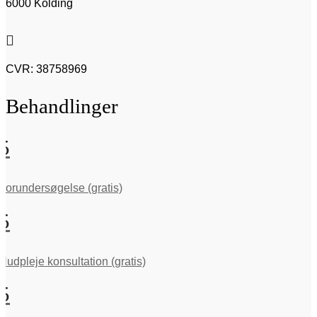
6000 Kolding

CVR: 38758969
Behandlinger
5
Forundersøgelse (gratis)
5
Hudpleje konsultation (gratis)
5