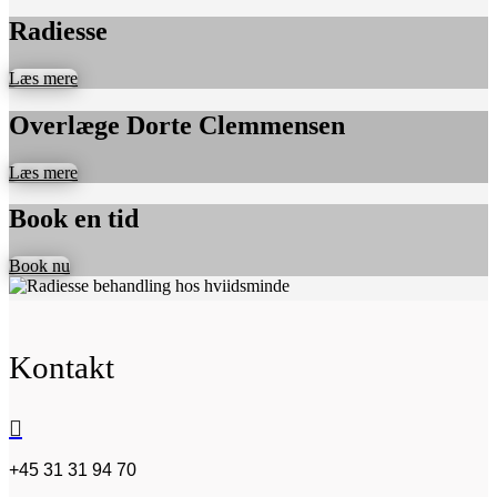
Radiesse
Læs mere
Overlæge Dorte Clemmensen
Læs mere
Book en tid
Book nu
Kontakt

+45 31 31 94 70