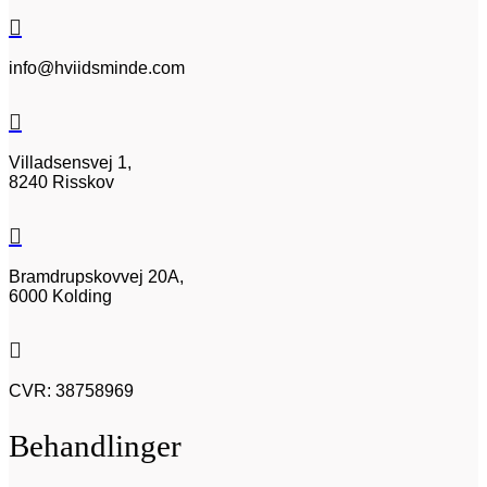

info@hviidsminde.com

Villadsensvej 1,
8240 Risskov

Bramdrupskovvej 20A,
6000 Kolding

CVR: 38758969
Behandlinger