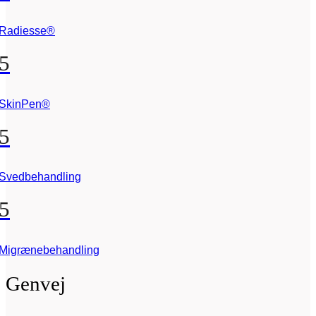
Radiesse®
5
SkinPen®
5
Svedbehandling
5
Migrænebehandling
Genvej