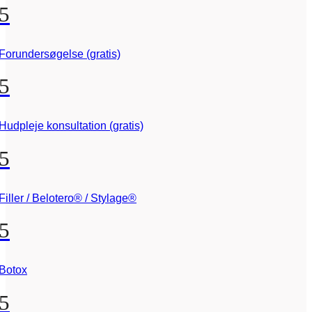
5
Forundersøgelse (gratis)
5
Hudpleje konsultation (gratis)
5
Filler / Belotero® / Stylage®
5
Botox
5