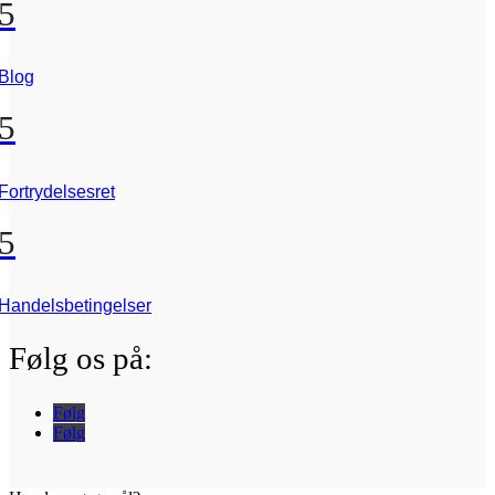
5
Blog
5
Fortrydelsesret
5
Handelsbetingelser
Følg os på:
Følg
Følg