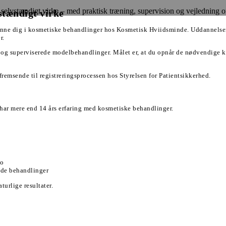
 selvstændigt virke – med praktisk træning, supervision og vejledning o
stændigt virke
nne dig i kosmetiske behandlinger hos Kosmetisk Hviidsminde. Uddannelsen 
r.
og superviserede modelbehandlinger. Målet er, at du opnår de nødvendige k
emsende til registreringsprocessen hos Styrelsen for Patientsikkerhed.
ar mere end 14 års erfaring med kosmetiske behandlinger.
co
nde behandlinger
urlige resultater.