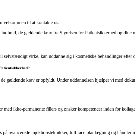
 velkommen til at kontakte os.
 indhold, de gældende krav fra Styrelsen for Patientsikkerhed og dine
l selvstændigt virke, kan uddanne sig i kosmetiske behandlinger efter d
 Patientsikkerhed?
når de gældende krav er opfyldt. Under uddannelsen hjælper vi med doku
ejder med ikke-permanente fillers og ønsker kompetencer inden for kolla
s på avancerede injektionsteknikker, full-face planlægning og håndteri