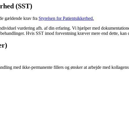
erhed (SST)
 de gældende krav fra
Styrelsen for Patientsikkerhed.
iduel vurdering afh. af din erfaring. Vi hjælper med dokumentationen
er behandlinger. Hvis SST imod forventning kræver mere end dette, kan 
er)
behandling med ikke-permanente fillers og ønsker at arbejde med kollag