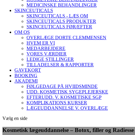
MEDICINSKE BEHANDLINGER
SKINCEUTICALS
SKINCEUTICALS - LÆS OM
SKINCEUTICALS PRODUKTER
SKINCEUTICALS FØR/EFTER
OM OS
OVERLÆGE DORTE CLEMMENSEN
HVEM ER VI
MEDARBEJDERE
VORES VÆRDIER
LEDIGE STILLINGER
TILLADELSER & RAPPORTER
GAVEKORT
BOOKING
AKADEMI
FØLGEDAGE PÅ HVIIDSMINDE
UDD. KOSMETISK SYGEPLEJERSKE
EFTERUDD. V. KOSMETISKE SGP
KOMPLIKATIONS KURSER
LÆGEUDDANNELSE V. OVERLÆGE
Vælg en side
Kosmetisk lægeuddannelse – Botox, filler og Radiesse