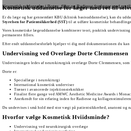
Kosmetisk uddannelse i Botox, filler og Radiesse for læger med ret til
Kosmetisk uddannelse for læger med ret til selv
Er du læge og har gennemført KBU (klinisk basisuddannelse), kan du udda
Styrelsen for Patientsikkerhed (SST)
til at udføre kosmetiske behandlinge
Vores kosmetiske lægeuddannelse kombinerer teori, praktisk undervisning 
permanente fillers.
Efter endt uddannelsesforløb hjælper vi dig med dokumentationen du kan fr
Undervisning ved Overlæge Dorte Clemmensen
Undervisningen ledes af neurokirurgisk overlæge Dorte Clemmensen, som h
Dorte er:
Speciallæge i neurokirurgi
International kosmetisk underviser
Træner i avancerede injektionsteknikker
Finalist flere gange ved AMWC Aesthetic Medicine Awards i Mona
Anerkendt for sin erfaring inden for Radiesse og kollagenstimulere
Du undervises i små hold med stor vægt på patientsikkerhed, anatomi og nat
Hvorfor vælge Kosmetisk Hviidsminde?
Undervisning ved neurokirurgisk overlæge