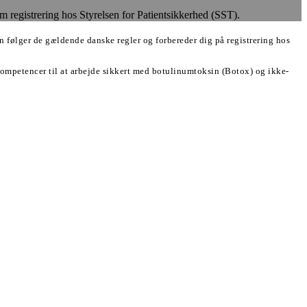
m registrering hos Styrelsen for Patientsikkerhed (SST).
følger de gældende danske regler og forbereder dig på registrering hos
ompetencer til at arbejde sikkert med botulinumtoksin (Botox) og ikke-