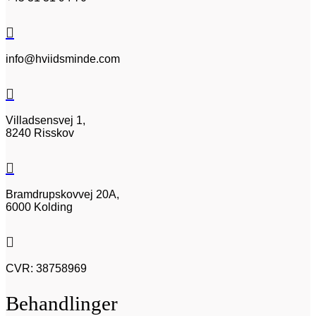

info@hviidsminde.com

Villadsensvej 1,
8240 Risskov

Bramdrupskovvej 20A,
6000 Kolding

CVR: 38758969
Behandlinger