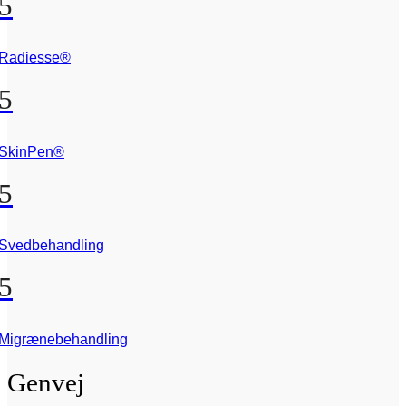
5
Radiesse®
5
SkinPen®
5
Svedbehandling
5
Migrænebehandling
Genvej