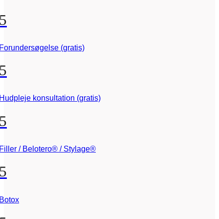
5
Forundersøgelse (gratis)
5
Hudpleje konsultation (gratis)
5
Filler / Belotero® / Stylage®
5
Botox