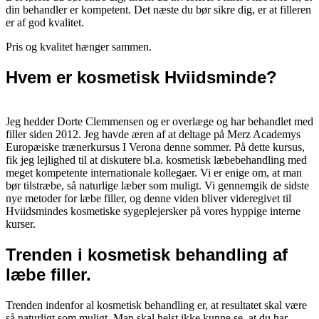
din behandler er kompetent. Det næste du bør sikre dig, er at filleren
er af god kvalitet.
Pris og kvalitet hænger sammen.
Hvem er kosmetisk Hviidsminde?
Jeg hedder Dorte Clemmensen og er overlæge og har behandlet med
filler siden 2012. Jeg havde æren af at deltage på Merz Academys
Europæiske trænerkursus I Verona denne sommer. På dette kursus,
fik jeg lejlighed til at diskutere bl.a. kosmetisk læbebehandling med
meget kompetente internationale kollegaer. Vi er enige om, at man
bør tilstræbe, så naturlige læber som muligt. Vi gennemgik de sidste
nye metoder for læbe filler, og denne viden bliver videregivet til
Hviidsmindes kosmetiske sygeplejersker på vores hyppige interne
kurser.
Trenden i kosmetisk behandling af
læbe filler.
Trenden indenfor al kosmetisk behandling er, at resultatet skal være
så naturligt som muligt. Man skal helst ikke kunne se, at du har