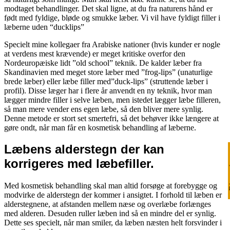
modtaget behandlinger. Det skal ligne, at du fra naturens hånd er
født med fyldige, bløde og smukke læber. Vi vil have fyldigt filler i
læberne uden “ducklips”
Specielt mine kollegaer fra Arabiske nationer (hvis kunder er nogle
at verdens mest krævende) er meget kritiske overfor den
Nordeuropæiske lidt ”old school” teknik. De kalder læber fra
Skandinavien med meget store læber med ”frog-lips” (unaturlige
brede læber) eller læbe filler med”duck-lips” (struttende læber i
profil). Disse læger har i flere år anvendt en ny teknik, hvor man
lægger mindre filler i selve læben, men istedet lægger læbe filleren,
så man mere vender ens egen læbe, så den bliver mere synlig.
Denne metode er stort set smertefri, så det behøver ikke længere at
gøre ondt, når man får en kosmetisk behandling af læberne.
Læbens alderstegn der kan
Ri
korrigeres med læbefiller.
Med kosmetisk behandling skal man altid forsøge at forebygge og
modvirke de alderstegn der kommer i ansigtet. I forhold til læben er
alderstegnene, at afstanden mellem næse og overlæbe forlænges
med alderen. Desuden ruller læben ind så en mindre del er synlig.
Dette ses specielt, når man smiler, da læben næsten helt forsvinder i