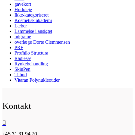
gavekort
Hudpleje
Ikke-kategoriseret
Kosmetisk akademi
Læber
Lammelse i ansigtet
migræne
overlæge Dorte Clemmensen
PRF
Profhilo Structura
Radiesse
Rynkebehandling
SkinPen
Tilbud
Vitaran Polynukleotider
Kontakt

+45 31 31 94 70