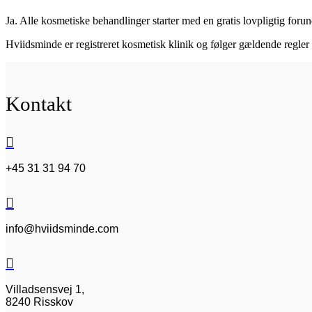
Ja. Alle kosmetiske behandlinger starter med en gratis lovpligtig foru
Hviidsminde er registreret kosmetisk klinik og følger gældende regle
Kontakt

+45 31 31 94 70

info@hviidsminde.com

Villadsensvej 1,
8240 Risskov