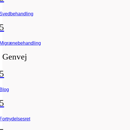
Svedbehandling
5
Migrænebehandling
Genvej
5
Blog
5
Fortrydelsesret