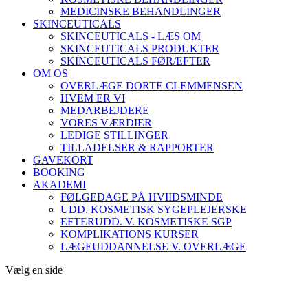
MEDICINSKE BEHANDLINGER
SKINCEUTICALS
SKINCEUTICALS - LÆS OM
SKINCEUTICALS PRODUKTER
SKINCEUTICALS FØR/EFTER
OM OS
OVERLÆGE DORTE CLEMMENSEN
HVEM ER VI
MEDARBEJDERE
VORES VÆRDIER
LEDIGE STILLINGER
TILLADELSER & RAPPORTER
GAVEKORT
BOOKING
AKADEMI
FØLGEDAGE PÅ HVIIDSMINDE
UDD. KOSMETISK SYGEPLEJERSKE
EFTERUDD. V. KOSMETISKE SGP
KOMPLIKATIONS KURSER
LÆGEUDDANNELSE V. OVERLÆGE
Vælg en side