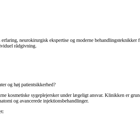
rfaring, neurokirurgisk ekspertise og moderne behandlingsteknikker for
ividuel rådgivning.
ater og høj patientsikkerhed?
ne kosmetiske sygeplejersker under lægeligt ansvar. Klinikken er grun
anatomi og avancerede injektionsbehandlinger.
t: