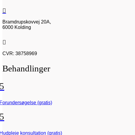

Bramdrupskovvej 20A,
6000 Kolding

CVR: 38758969
Behandlinger
5
Forundersøgelse (gratis)
5
Hudpleje konsultation (gratis)