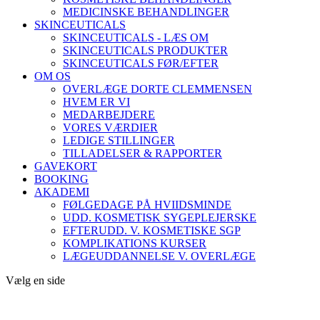
MEDICINSKE BEHANDLINGER
SKINCEUTICALS
SKINCEUTICALS - LÆS OM
SKINCEUTICALS PRODUKTER
SKINCEUTICALS FØR/EFTER
OM OS
OVERLÆGE DORTE CLEMMENSEN
HVEM ER VI
MEDARBEJDERE
VORES VÆRDIER
LEDIGE STILLINGER
TILLADELSER & RAPPORTER
GAVEKORT
BOOKING
AKADEMI
FØLGEDAGE PÅ HVIIDSMINDE
UDD. KOSMETISK SYGEPLEJERSKE
EFTERUDD. V. KOSMETISKE SGP
KOMPLIKATIONS KURSER
LÆGEUDDANNELSE V. OVERLÆGE
Vælg en side