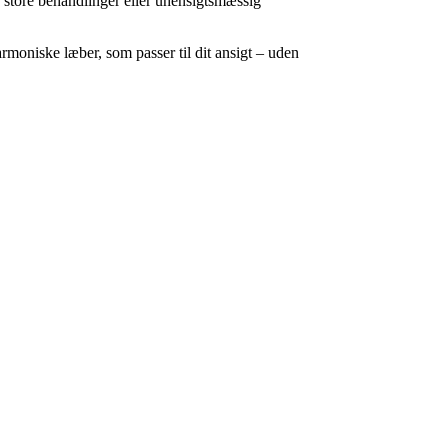
e store behandlinger eller uhensigtsmæssig
moniske læber, som passer til dit ansigt – uden