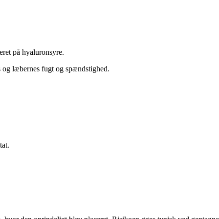
ret på hyaluronsyre.
ns og læbernes fugt og spændstighed.
at.