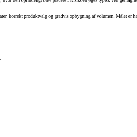
e, hvor den oprindeligt blev placeret. Risikoen øges typisk ved gentagn
ter, korrekt produktvalg og gradvis opbygning af volumen. Målet er har
.