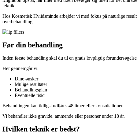
Migration opstår, når filler med tiden bevæger sig uden for det områd
teknik.
Hos Kosmetisk Hviidsminde arbejder vi med fokus på naturlige resulta
overbehandling.
Før din behandling
Inden første behandling skal du til en gratis lovpligtig forundersøgelse
Her gennemgår vi:
Dine ønsker
Mulige resultater
Behandlingsplan
Eventuelle risici
Behandlingen kan tidligst udføres 48 timer efter konsultationen.
Vi behandler ikke gravide, ammende eller personer under 18 år.
Hvilken teknik er bedst?