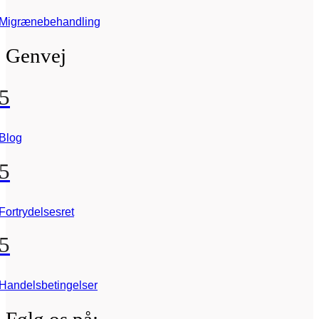
Migrænebehandling
Genvej
5
Blog
5
Fortrydelsesret
5
Handelsbetingelser