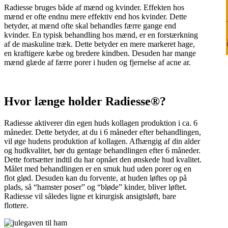
Radiesse bruges både af mænd og kvinder. Effekten hos
Ri
mænd er ofte endnu mere effektiv end hos kvinder. Dette
betyder, at mænd ofte skal behandles færre gange end
kvinder. En typisk behandling hos mænd, er en forstærkning
af de maskuline træk. Dette betyder en mere markeret hage,
en kraftigere kæbe og bredere kindben. Desuden har mange
mænd glæde af færre porer i huden og fjernelse af acne ar.
Hvor længe holder Radiesse®?
Radiesse aktiverer din egen huds kollagen produktion i ca. 6
måneder. Dette betyder, at du i 6 måneder efter behandlingen,
vil øge hudens produktion af kollagen. Afhængig af din alder
og hudkvalitet, bør du gentage behandlingen efter 6 måneder.
Dette fortsætter indtil du har opnået den ønskede hud kvalitet.
Målet med behandlingen er en smuk hud uden porer og en
flot glød. Desuden kan du forvente, at huden løftes op på
plads, så “hamster poser” og “bløde” kinder, bliver løftet.
Radiesse vil således ligne et kirurgisk ansigtsløft, bare
flottere.