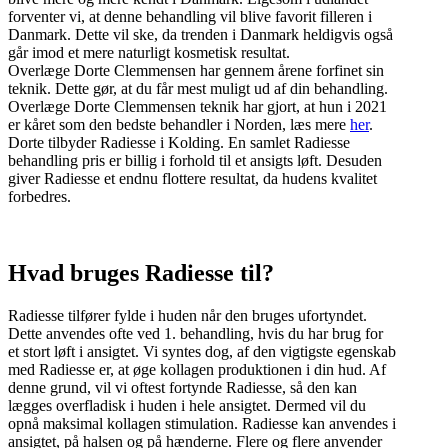
forventer vi, at denne behandling vil blive favorit filleren i
Danmark. Dette vil ske, da trenden i Danmark heldigvis også
går imod et mere naturligt kosmetisk resultat.
Overlæge Dorte Clemmensen har gennem årene forfinet sin
teknik. Dette gør, at du får mest muligt ud af din behandling.
Overlæge Dorte Clemmensen teknik har gjort, at hun i 2021
er kåret som den bedste behandler i Norden, læs mere
her
.
Dorte tilbyder Radiesse i Kolding. En samlet Radiesse
behandling pris er billig i forhold til et ansigts løft. Desuden
giver Radiesse et endnu flottere resultat, da hudens kvalitet
forbedres.
Hvad bruges Radiesse til?
Radiesse tilfører fylde i huden når den bruges ufortyndet.
Dette anvendes ofte ved 1. behandling, hvis du har brug for
et stort løft i ansigtet. Vi syntes dog, af den vigtigste egenskab
med Radiesse er, at øge kollagen produktionen i din hud. Af
denne grund, vil vi oftest fortynde Radiesse, så den kan
lægges overfladisk i huden i hele ansigtet. Dermed vil du
opnå maksimal kollagen stimulation. Radiesse kan anvendes i
ansigtet, på halsen og på hænderne. Flere og flere anvender