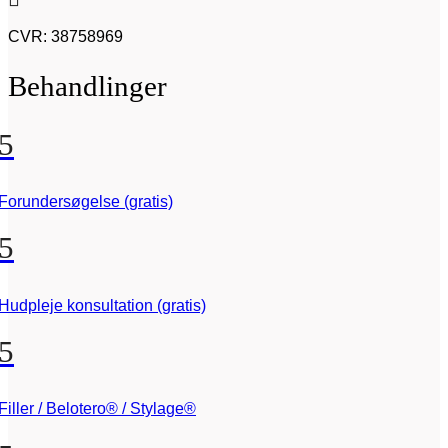
CVR: 38758969
Behandlinger
5
Forundersøgelse (gratis)
5
Hudpleje konsultation (gratis)
5
Filler / Belotero® / Stylage®