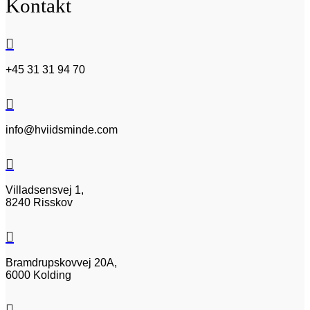
Kontakt

+45 31 31 94 70

info@hviidsminde.com

Villadsensvej 1,
8240 Risskov

Bramdrupskovvej 20A,
6000 Kolding
