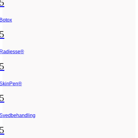
5
Botox
5
Radiesse®
5
SkinPen®
5
Svedbehandling
5