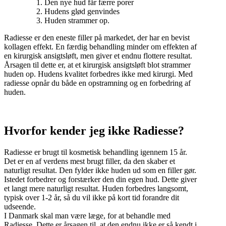
Den nye hud får færre porer
Hudens glød genvindes
Huden strammer op.
Radiesse er den eneste filler på markedet, der har en bevist
kollagen effekt. En færdig behandling minder om effekten af
en kirurgisk ansigtsløft, men giver et endnu flottere resultat.
Årsagen til dette er, at et kirurgisk ansigtsløft blot strammer
huden op. Hudens kvalitet forbedres ikke med kirurgi. Med
radiesse opnår du både en opstramning og en forbedring af
huden.
Hvorfor kender jeg ikke Radiesse?
Radiesse er brugt til kosmetisk behandling igennem 15 år.
Det er en af verdens mest brugt filler, da den skaber et
naturligt resultat. Den fylder ikke huden ud som en filler gør.
Istedet forbedrer og forstærker den din egen hud. Dette giver
et langt mere naturligt resultat. Huden forbedres langsomt,
typisk over 1-2 år, så du vil ikke på kort tid forandre dit
udseende.
I Danmark skal man være læge, for at behandle med
Radiesse. Dette er årsagen til, at den endnu ikke er så kendt i